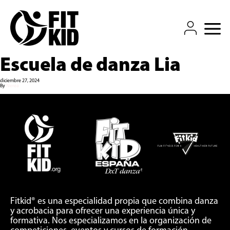
QUIÉN SOMOS
EVENTOS
COMPETICIÓN
COMUNIDAD
Escuela de danza Lia
TIENDA FITKID
CONTACTO
diciembre 27, 2024
By
Nerea
Fitkid® es una especialidad propia que combina danza
y acrobacia para ofrecer una experiencia única y
formativa. Nos especializamos en la organización de