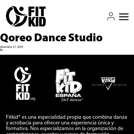
QUIÉN SOMOS
EVENTOS
COMPETICIÓN
COMUNIDAD
Qoreo Dance Studio
TIENDA FITKID
CONTACTO
diciembre 27, 2024
By
Nerea
Fitkid® es una especialidad propia que combina danza
y acrobacia para ofrecer una experiencia única y
formativa. Nos especializamos en la organización de