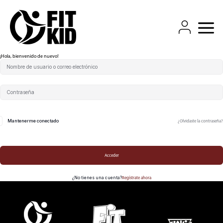
QUIÉN SOMOS
EVENTOS
COMPETICIÓN
COMUNIDAD
¡Hola, bienvenido de nuevo!
TIENDA FITKID
CONTACTO
Mantenerme conectado
¿Olvidaste la contraseña?
Acceder
¿No tienes una cuenta?
Regístrate ahora